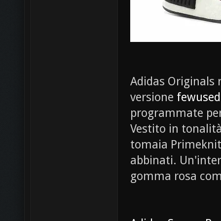
Adidas Originals r
versione
fewused
programmate per i
Vestito in tonal
tomaia Primeknit 
abbinati. Un'inte
gomma rosa compl