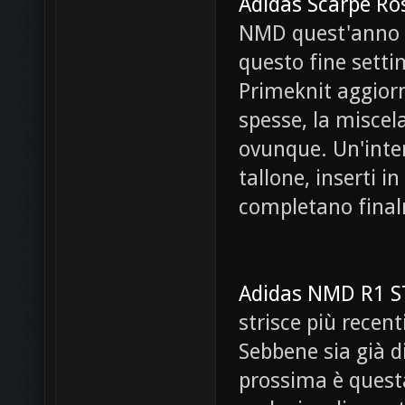
Adidas Scarpe Ro
NMD quest'anno e 
questo fine sett
Primeknit aggiorn
spesse, la miscela
ovunque. Un'inte
tallone, inserti 
completano final
Adidas NMD R1 ST
strisce più recent
Sebbene sia già di
prossima è questa